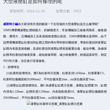
大型液壓缸是如何修理的呢
更新時間：2016-11-10
點擊次數：2923
威斯特小編
為大家深情并茂的解讀一下在現場的大型液壓缸該怎么修理呢?
35MN擠壓機液壓缸體積龐大，拆解難度大，常規機械加工維修周期長，修復困
難，費用大，且機械加工后表面粗糙度難以保證。35MN擠壓機在使用時，由于
該擠壓機液壓缸柱塞頭與缸體之間的導向帶和密封圈損壞，導致柱塞頭與液壓缸
缸體內表面直接接觸，造成柱塞頭與液壓缸體表面嚴重拉傷，被迫停機。為確保
缸體和柱塞頭的修復質量，縮短維修周期，減少維修費用，經過認真研究，制定
可行性方案，決定進行現場修復。
2．損壞情況
(1)柱塞桿損壞情況。圖T為柱塞桿示意圖，柱塞直徑1,050mm，柱塞重量17t。
柱塞桿拉傷總面積20,000mm2，平均拉傷深度2mm，zui深拉傷深度7mm。
(2)液壓缸缸體損壞情況。圖U為液壓缸缸體示意圖，液壓缸缸體重30t，缸體
內徑為1,120mm，缸體長度3,550mm，內表面粗糙度0.8。液壓缸缸體拉傷總面積
350,000mm2，平均拉傷深度3mm，zui深拉傷深度10mm。