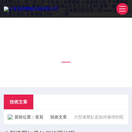
波多野结衣一区二区三区-午夜成人免费视频-日韩激情小说-不卡视频在
线-草草福利影院-黄色片a级-午夜精品久久久久久久99-免费一级a毛片-
国产免费黄色网址-日韩免费专区-一起来看流星雨第三部-www.日韩一区-
巨乳美女网站-色窝视频-日韩一二三级
技術文章
TECHNICAL ARTICLES
技術文章
當前位置：
首頁
技術文章
大型液壓缸是如何修理的呢