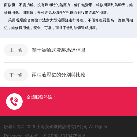
面修復，不需拆解、沒有焊補時的熱應力，備件無變形，維修周期約為80天，維
修費用低、周期短，并可避免因備件的拆解而對設備造成的損壞。
采用現場綜合修復方法對大型液壓缸進行修復，不僅修復質量高，維修周期
短，維修費用低，安全、可靠，而且不會對缸體造成損壞。
關于齒輪式液壓馬達信息
上一條
兩種液壓缸的分別與比較
下一條
全國服務熱線：
版權所有© 2026 上海茂碩機械設備有限公司 All Rights
Reserved 備案號：
滬ICP備18010475號-6