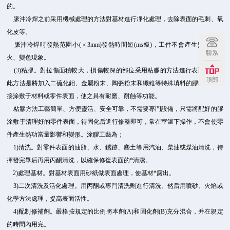
的。
脈沖冷焊之前采用機械處理的方法對基材進行凈化處理，去除表面的毛刺、氧
化皮等。
脈沖冷焊時發熱范圍小(＜3mm)發熱時間短(ms級)，工件不會產生變形、退
聯系
火、變色現象。
(3)粘膠。對拉傷面積較大，損傷較深的部位采用粘膠的方法進行表面修復。
頂部
此方法是將加入二硫化鉬、金屬粉末、陶瓷粉末和纖維等特殊填料的膠粘劑，直
接涂敷于材料或零件表面，使之具有耐磨、耐蝕等功能。
粘膠方法工藝簡單、方便靈活、安全可靠，不需要專門設備，只需將配好的膠
涂敷于清理好的零件表面，待固化后進行修整即可，常在室溫下操作，不會使零
件產生熱功當量影響和變形。涂膠工藝為；
1)清洗。對零件表面的油脂、水、銹跡、塵土等用汽油、柴油或煤油清洗，待
揮發完畢后再用丙酮清洗，以確保修復表面的*清潔。
2)處理基材。對基材表面用砂紙做表面處理，使基材*露出。
3)二次清洗及活化處理。用丙酮或專門清洗劑進行清洗。然后用噴砂、火焰或
化學方法處理，提高表面活性。
4)配制修補劑。嚴格按規定的比例將本劑(A)和固化劑(B)充分混合，并在規定
的時間內用完。