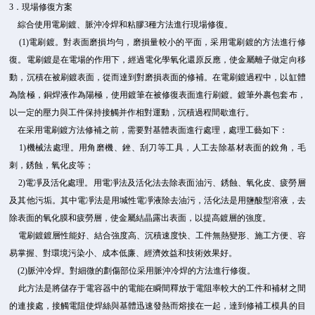
3．現場修復方案
綜合使用電刷鍍、脈沖冷焊和粘膠3種方法進行現場修復。
(1)電刷鍍。對表面磨損均勻，磨損量較小的平面，采用電刷鍍的方法進行修
復。電刷鍍是在電場的作用下，經過電化學氧化還原反應，使金屬離子做定向移
動，沉積在被刷鍍表面，從而達到對磨損表面的修補。在電刷鍍過程中，以缸體
為陰極，銅焊液作為陽極，使用鍍筆在被修復表面進行刷鍍。鍍筆外裹包套布，
以一定的壓力與工件保持接觸并作相對運動，沉積過程間歇進行。
在采用電刷鍍方法修補之前，需要對基體表面進行處理，處理工藝如下：
1)機械法處理。用角磨機、銼、刮刀等工具，人工去除基材表面的銳角，毛
刺，銹蝕，氧化皮等；
2)電凈及活化處理。用電凈法及活化法去除表面油污、銹蝕、氧化皮、疲勞層
及其他污垢。其中電凈法是用堿性電凈液除去油污，活化法是用鹽酸型溶液，去
除表面的氧化膜和疲勞層，使金屬結晶露出表面，以提高鍍層的強度。
電刷鍍鍍層性能好、結合強度高、沉積速度快、工件無熱變形、施工方便、容
易掌握、對環境污染小、成本低廉、經濟效益和技術效果好。
(2)脈沖冷焊。對細微的劃傷部位采用脈沖冷焊的方法進行修復。
此方法是將儲存于電容器中的電能在瞬間釋放于電阻率較大的工件和補材之間
的連接處，接觸電阻使焊絲與基體迅速發熱而熔接在一起，達到修補工模具的目