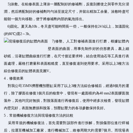
5)涂敷。在粘修表面上薄涂一層配制好的修補劑，反復刮擦使之與零件充分浸
潤，然后將配制好的修補劑均勻涂至規定尺寸，并留出精加工余量。涂敷時盡可
能朝一個方向移動，便于將修補劑內部的氣泡排出。
6)固化。夏天為10h，冬天盡可能時間長一些，一般保持在24 h以上，加溫固化
(約80℃)需2～3h。
7)修整。人工對修補表面進行打磨，根據缸體內
壁表面的曲面，用事先制作好的仿形磨具，裹上細
砂紙，沿著缸體曲線進行打磨，在尺寸接近要求時，結合使用油石等工具進行表
面處理，嚴格打磨量和表面粗糙度，直至修復達到使用要求。采用以上3種方法
綜合修復后的缸體表面見圖V。
4．修復效果
對我公司35MN擠壓機預壓缸采用了以上3種方法綜合修補后，經過8個月的運
行，除了膠面在修復1個月后的檢查中，發現有一處面積約為40 mm2表面膠面脫
落外，其他均完好無損，對脫落面進行再修復后，使用中經多次檢查，發現缸體
內壁完好，表面無磨損和脫落，預壓缸壓力的各項參數保持良好。
5．常規機械修復方法與現場修復方法的比較
采用常規的機械修復法，首先需要對該部件進行拆解，對損傷部位進行焊補
后，拉運至機械加工廠家，進行機械加工，維修周期大約需要7個月。而現場表